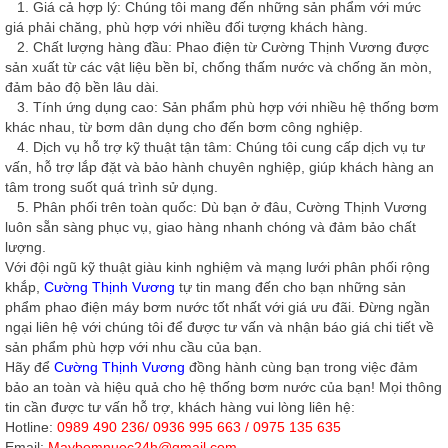
1. Giá cả hợp lý
: Chúng tôi mang đến những sản phẩm với mức
giá phải chăng, phù hợp với nhiều đối tượng khách hàng.
2. Chất lượng hàng đầu
: Phao điện từ Cường Thịnh Vương được
sản xuất từ các vật liệu bền bỉ, chống thấm nước và chống ăn mòn,
đảm bảo độ bền lâu dài.
3. Tính ứng dụng cao
: Sản phẩm phù hợp với nhiều hệ thống bơm
khác nhau, từ bơm dân dụng cho đến bơm công nghiệp.
4. Dịch vụ hỗ trợ kỹ thuật tận tâm
: Chúng tôi cung cấp dịch vụ tư
vấn, hỗ trợ lắp đặt và bảo hành chuyên nghiệp, giúp khách hàng an
tâm trong suốt quá trình sử dụng.
5. Phân phối trên toàn quốc
: Dù bạn ở đâu, Cường Thịnh Vương
luôn sẵn sàng phục vụ, giao hàng nhanh chóng và đảm bảo chất
lượng.
Với đội ngũ kỹ thuật giàu kinh nghiệm và mạng lưới phân phối rộng
khắp,
Cường Thịnh Vương
tự tin mang đến cho bạn những sản
phẩm
phao điện
máy bơm nước tốt nhất với giá ưu đãi. Đừng ngần
ngại liên hệ với chúng tôi để được tư vấn và nhận báo giá chi tiết về
sản phẩm phù hợp với nhu cầu của bạn.
Hãy để
Cường Thịnh Vương
đồng hành cùng bạn trong việc đảm
bảo an toàn và hiệu quả cho hệ thống bơm nước của bạn! Mọi thông
tin cần được tư vấn hỗ trợ, khách hàng vui lòng liên hệ:
Hotline:
0989 490 236/ 0936 995 663 / 0975 135 635
Email:
Maybomnuoc24h@gmail.com