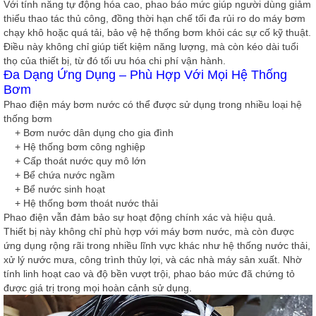
Với tính năng
tự động hóa cao
, phao báo mức giúp người dùng giảm
thiểu thao tác thủ công, đồng thời hạn chế tối đa rủi ro do máy bơm
chạy khô hoặc quá tải, bảo vệ hệ thống bơm khỏi các sự cố kỹ thuật.
Điều này không chỉ giúp tiết kiệm năng lượng, mà còn kéo dài tuổi
thọ của thiết bị, từ đó tối ưu hóa chi phí vận hành.
Đa Dạng Ứng Dụng – Phù Hợp Với Mọi Hệ Thống
Bơm
Phao điện máy bơm nước
có thể được sử dụng trong nhiều loại hệ
thống bơm
+ Bơm nước dân dụng cho gia đình
+ Hệ thống bơm công nghiệp
+ Cấp thoát nước quy mô lớn
+ Bể chứa nước ngầm
+ Bể nước sinh hoạt
+ Hệ thống bơm thoát nước thải
Phao điện vẫn đảm bảo sự hoạt động chính xác và hiệu quả.
Thiết bị này không chỉ phù hợp với
máy bơm nước
, mà còn được
ứng dụng rộng rãi trong nhiều lĩnh vực khác như hệ thống nước thải,
xử lý nước mưa, công trình thủy lợi, và các nhà máy sản xuất. Nhờ
tính linh hoạt cao và độ bền vượt trội, phao báo mức đã chứng tỏ
được giá trị trong mọi hoàn cảnh sử dụng.