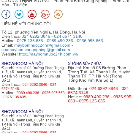
CƯỜNG-THỊNH-VƯƠNG - Phân Phối Bơm Công Nghiệp - Bơm Cứu
Hỏa - Tủ điện
LIÊN HỆ VỚI CHÚNG TÔI
Tổ 12, phường Yên Nghĩa, Hà Đông, Hà Nội
Điện thoại:
024 6292 3846 - 024 6674 3148
Hotline:
0975 135 635 - 0989 490 236 - 0936 995 663
Email:
maybomnuoc24h@gmail.com -
suamaybomcongnghiep@gmail.com
Website:
http://maybomnuoc24h.com.vn/
SHOWROOM HÀ NỘI
XƯỞNG SỬA CHỮA
Địa chỉ:
Địa chỉ:
Km số 03 Đường Phan
Km số 03 Đường Phan Trọng
Trọng Tuệ, Xã Thanh Liệt, Huyện
Tuệ, Xã Thanh Liệt, Huyện Thanh Trì,
Thanh Trì, TP. Hà Nội (Trong
TP. Hà Nội (Trong Tổng Kho Kim Khí
Tổng Kho Kim Khí Số 1)
Số 1)
Điện thoại:
024 6292 3846 - 024
Điện thoại:
024 6292 3846 - 024
6674 3148
Hotline:
6674 3148
0989 490 236 - 0936 995 663
Hotline:
0989 490 236 - 0936 995
- 0975 135 635
663 - 0975 135 635
SHOWROOM HÀ NỘI
Địa chỉ:
Km số 03 Đường Phan Trọng
Tuệ, Xã Thanh Liệt, Huyện Thanh Trì,
TP. Hà Nội (Trong Tổng Kho Kim Khí
Số 1)
Điện thoại:
024 6292 3846 - 024