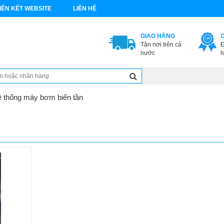
IÊN KẾT WEBSITE
LIÊN HỆ
GIAO HÀNG
Tận nơi trên cả
Đ
nước
h
ệ thống máy bơm biến tần