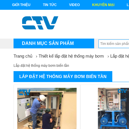
GIỚI THIỆU
TIN TỨC
VIDEO
KHUYẾN MẠI
L
DANH MỤC SẢN PHẨM
Trang chủ
Thiết kế lắp đặt hệ thống máy bơm
Lắp đặt h
Lắp đặt hệ thống máy bơm biến tần
LẮP ĐẶT HỆ THỐNG MÁY BƠM BIẾN TẦN