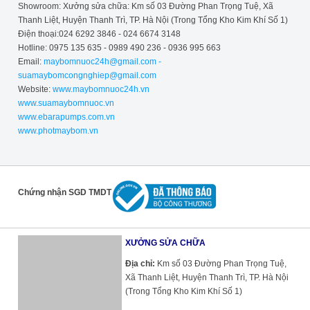
Showroom: Xưởng sửa chữa: Km số 03 Đường Phan Trọng Tuệ, Xã
Thanh Liệt, Huyện Thanh Trì, TP. Hà Nội (Trong Tổng Kho Kim Khí Số 1)
Điện thoại:024 6292 3846 - 024 6674 3148
Hotline: 0975 135 635 - 0989 490 236 - 0936 995 663
Email:
maybomnuoc24h@gmail.com -
suamaybomcongnghiep@gmail.com
Website:
www.maybomnuoc24h.vn
www.suamaybomnuoc.vn
www.ebarapumps.com.vn
www.photmaybom.vn
Chứng nhận SGD TMDT
XƯỞNG SỬA CHỮA
Địa chỉ:
Km số 03 Đường Phan Trọng Tuệ,
Xã Thanh Liệt, Huyện Thanh Trì, TP. Hà Nội
(Trong Tổng Kho Kim Khí Số 1)