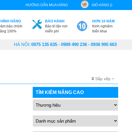
HƯỚNG DẪN MUA HÀNG
GIỎ HÀNG ()
CHÍNH HÃNG
BẢO HÀNH
HƠN 10 NĂM
ảm bảo chính
Bảo trì tận nơi
Kinh nghiệm
ãng 100%
miễn phí
triển khai
HÀ NỘI:
0975 135 635 - 0989 490 236 - 0936 995 663
Sắp xếp
TÌM KIẾM NÂNG CAO