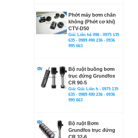
Phớt máy bơm chân
không (Phớt cơ khí)
CTV-D50
Giá: Liên hệ 098 - 0975 135
635 - 0989 490 236 - 0936
995 663
Bộ ruột buồng bơm
trục đứng Grundfos
CR 90-5
Giá: Giá: Liên h - 0975 135
635 - 0989 490 236 - 0936
995 663
Bộ ruột Bơm
Grundfos trục đứng
CR 32-6