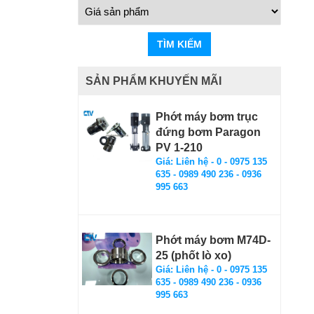
TÌM KIẾM
SẢN PHẨM KHUYẾN MÃI
Phớt máy bơm trục
đứng bơm Paragon
PV 1-210
Giá: Liên hệ - 0 - 0975 135
635 - 0989 490 236 - 0936
995 663
Phớt máy bơm M74D-
25 (phốt lò xo)
Giá: Liên hệ - 0 - 0975 135
635 - 0989 490 236 - 0936
995 663