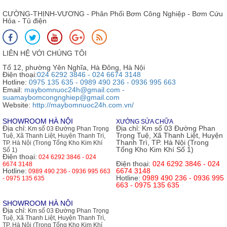
CƯỜNG-THỊNH-VƯƠNG - Phân Phối Bơm Công Nghiệp - Bơm Cứu
Hỏa - Tủ điện
LIÊN HỆ VỚI CHÚNG TÔI
Tổ 12, phường Yên Nghĩa, Hà Đông, Hà Nội
Điện thoại:
024 6292 3846 - 024 6674 3148
Hotline:
0975 135 635 - 0989 490 236 - 0936 995 663
Email:
maybomnuoc24h@gmail.com -
suamaybomcongnghiep@gmail.com
Website:
http://maybomnuoc24h.com.vn/
SHOWROOM HÀ NỘI
XƯỞNG SỬA CHỮA
Địa chỉ:
Địa chỉ:
Km số 03 Đường Phan
Km số 03 Đường Phan Trọng
Trọng Tuệ, Xã Thanh Liệt, Huyện
Tuệ, Xã Thanh Liệt, Huyện Thanh Trì,
Thanh Trì, TP. Hà Nội (Trong
TP. Hà Nội (Trong Tổng Kho Kim Khí
Tổng Kho Kim Khí Số 1)
Số 1)
Điện thoại:
024 6292 3846 - 024
Điện thoại:
024 6292 3846 - 024
6674 3148
Hotline:
6674 3148
0989 490 236 - 0936 995 663
Hotline:
0989 490 236 - 0936 995
- 0975 135 635
663 - 0975 135 635
SHOWROOM HÀ NỘI
Địa chỉ:
Km số 03 Đường Phan Trọng
Tuệ, Xã Thanh Liệt, Huyện Thanh Trì,
TP. Hà Nội (Trong Tổng Kho Kim Khí