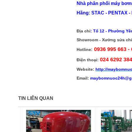
Nhà phân phối máy bơm 
Hãng:
STAC - PENTAX - 
Địa chỉ
:
Tổ 12 - Phường Yên
Showroom - Xưởng sửa ch
0936 995 663 -
Hotline:
024 6292 38
Điện thoại:
Website:
http://
maybomnuo
Email:
maybomnuoc24h@gm
TIN LIÊN QUAN