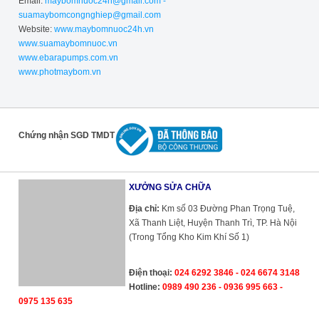
Email:
maybomnuoc24h@gmail.com -
suamaybomcongnghiep@gmail.com
Website:
www.maybomnuoc24h.vn
www.suamaybomnuoc.vn
www.ebarapumps.com.vn
www.photmaybom.vn
Chứng nhận SGD TMDT
XƯỞNG SỬA CHỮA
Địa chỉ:
Km số 03 Đường Phan Trọng Tuệ,
Xã Thanh Liệt, Huyện Thanh Trì, TP. Hà Nội
(Trong Tổng Kho Kim Khí Số 1)
Điện thoại:
024 6292 3846 - 024 6674 3148
Hotline:
0989 490 236 - 0936 995 663 -
0975 135 635