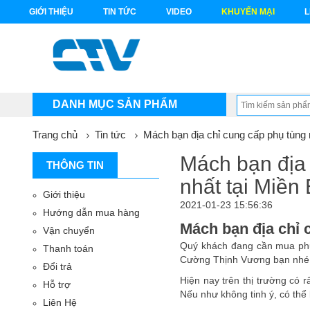
GIỚI THIỆU
TIN TỨC
VIDEO
KHUYẾN MẠI
L
DANH MỤC SẢN PHẨM
Trang chủ
Tin tức
Mách bạn địa chỉ cung cấp phụ tùng
Mách bạn địa
THÔNG TIN
nhất tại Miền
Giới thiệu
2021-01-23 15:56:36
Hướng dẫn mua hàng
Mách bạn địa chỉ 
Vận chuyển
Quý khách đang cần mua phụ
Thanh toán
Cường Thịnh Vương bạn nhé
Đổi trả
Hiện nay trên thị trường có 
Hỗ trợ
Nếu như không tinh ý, có thể
Liên Hệ