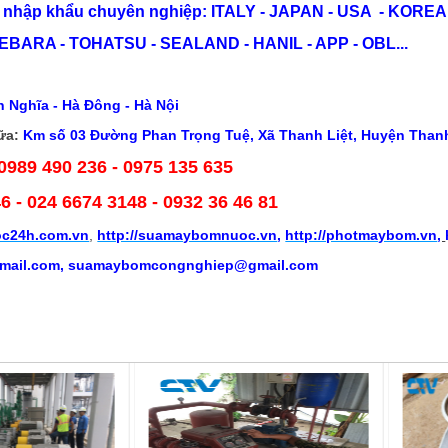
nhập khẩu chuyên nghiệp: ITALY - JAPAN - USA - KOREA.
EBARA - TOHATSU - SEALAND - HANIL - APP - OBL...
 Nghĩa - Hà Đông - Hà Nội
ữa:
Km số 03 Đường Phan Trọng Tuệ, Xã Thanh Liệt, Huyện Thanh 
 0989 490 236 - 0975 135 635
46
- 024 6674 3148 - 0932 36 46 81
c24h.com.vn
,
http://suamaybomnuoc.vn
,
http://photmaybom.vn
,
ail.com, suamaybomcongnghiep@gmail.com