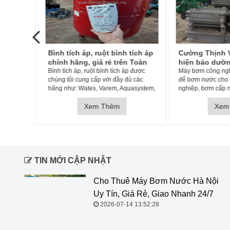
ín,
Bình tích áp, ruột bình tích áp
Cường Thịnh V
oàn
chính hãng, giá rẻ trên Toàn
hiện bảo dưỡn
bơm là
quốc
Bình tích áp, ruột bình tích áp được
công nghiệp tại
Máy bơm công nghi
áy
chúng tôi cung cấp với đầy đủ các
để bơm nước cho cá
n lưu
hãng như: Wates, Varem, Aquasystem,
nghiệp, bơm cấp nư
. Cánh
Zilmet, AquaFill, Pentax ,...Đầy đủ các
nước cho hệ thống th
ở, cánh
dung tích: 24L, 50L, 100L, 150L, 200L,
Xem Thêm
bơm cấp nước cho h
Xem 
300L, 500L, 750L, 900L. 1000L,
phòng cháy chữa chá
1500L, 2
áp, hệ thống
TIN MỚI CẬP NHẬT
Cho Thuê Máy Bơm Nước Hà Nội
Uy Tín, Giá Rẻ, Giao Nhanh 24/7
2026-07-14 13:52:28