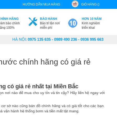
HƯỚNG DẪN MUA HÀNG
GIỎ HÀNG ()
CHÍNH HÃNG
BẢO HÀNH
HƠN 10 NĂM
ảm bảo chính
Bảo trì tận nơi
Kinh nghiệm
ãng 100%
miễn phí
triển khai
HÀ NỘI:
0975 135 635 - 0989 490 236 - 0936 995 663
nước chính hãng có giá rẻ
 có giá rẻ nhất tại Miền Bắc
nơi nào để mua cho uy tín và tin cậy? Hãy liên hệ ngay với
 cơ sở nào cũng bán đồ chính hãng và có giá tốt cho các bạn.
uả vận hành hệ thống bơm và tiền mất tật mang.