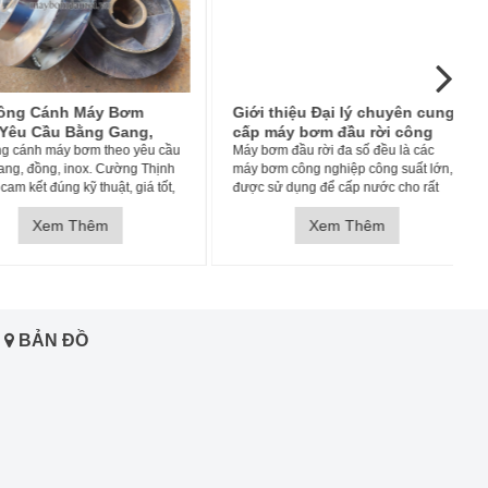
ng Cánh Máy Bơm
Giới thiệu Đại lý chuyên cung
êu Cầu Bằng Gang,
cấp máy bơm đầu rời công
Inox
 cánh máy bơm theo yêu cầu
suất lớn tại Miền Bắc
Máy bơm đầu rời đa số đều là các
g, đồng, inox. Cường Thịnh
máy bơm công nghiệp công suất lớn,
 kết đúng kỹ thuật, giá tốt,
được sử dụng để cấp nước cho rất
 nhanh tại miền Bắc.
nhiều các lĩnh vực trong đời sống
Xem Thêm
hằng ngày. Thiết kế đầu bơm và động
Xem Thêm
cơ riêng biệt nên có thể dẫn động
bằng động cơ điện, d
BẢN ĐỒ