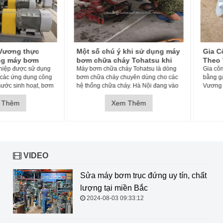
ương thực
Một số chú ý khi sử dụng máy
Gia Cô
g máy bơm
bơm chữa cháy Tohatsu khi
Theo Y
 Hà Nội
ệp được sử dụng
trời lạnh.
Máy bơm chữa cháy Tohatsu là dòng
Đồng, 
Gia công
c ứng dụng công
bơm chữa cháy chuyên dùng cho các
bằng gan
ớc sinh hoạt, bơm
hệ thống chữa cháy. Hà Nội đang vào
Vương cam
ủy lợi, dân dụng,
mùa đông, do đó, việc khởi động máy
thời gian
ệ thống cứu hỏa,
Thêm
bơm chữa cháy Tohatsu cũng có sự
Xem Thêm
y, điều hòa điều
khó khăn hơn.
VIDEO
Sửa máy bơm trục đứng uy tín, chất
lượng tại miền Bắc
2024-08-03 09:33:12