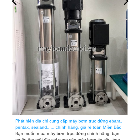
Vì sao nên chọn sợi túp làm kín tại Cường Thịnh
Vương?
sợi túp làm kín (hay còn gọi là dây tết làm kín trục
bơm) là vật liệu quan trọng để ngăn rò rỉ chất lỏng,
đảm bảo áp suất làm việc và kéo dài tuổi thọ thiết bị.
Việc lựa chọn đúng loại sợi túp, đúng chất lượng và
đúng kích cỡ
ebara,
Xem Thêm
ền Bắc
, bạn
, bạn