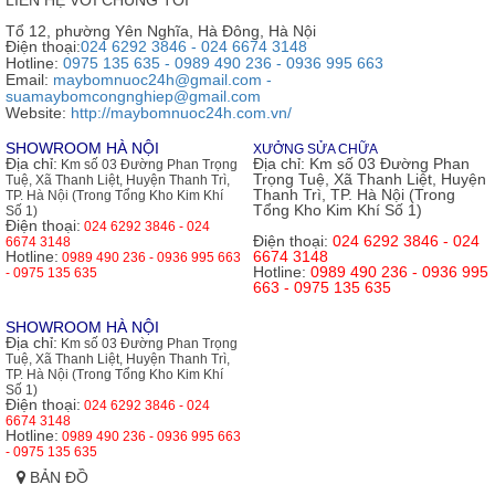
Tổ 12, phường Yên Nghĩa, Hà Đông, Hà Nội
Điện thoại:
024 6292 3846 - 024 6674 3148
Hotline:
0975 135 635 - 0989 490 236 - 0936 995 663
Email:
maybomnuoc24h@gmail.com -
suamaybomcongnghiep@gmail.com
Website:
http://maybomnuoc24h.com.vn/
SHOWROOM HÀ NỘI
XƯỞNG SỬA CHỮA
Địa chỉ:
Địa chỉ:
Km số 03 Đường Phan
Km số 03 Đường Phan Trọng
Trọng Tuệ, Xã Thanh Liệt, Huyện
Tuệ, Xã Thanh Liệt, Huyện Thanh Trì,
Thanh Trì, TP. Hà Nội (Trong
TP. Hà Nội (Trong Tổng Kho Kim Khí
Tổng Kho Kim Khí Số 1)
Số 1)
Điện thoại:
024 6292 3846 - 024
Điện thoại:
024 6292 3846 - 024
6674 3148
Hotline:
6674 3148
0989 490 236 - 0936 995 663
Hotline:
0989 490 236 - 0936 995
- 0975 135 635
663 - 0975 135 635
SHOWROOM HÀ NỘI
Địa chỉ:
Km số 03 Đường Phan Trọng
Tuệ, Xã Thanh Liệt, Huyện Thanh Trì,
TP. Hà Nội (Trong Tổng Kho Kim Khí
Số 1)
Điện thoại:
024 6292 3846 - 024
6674 3148
Hotline:
0989 490 236 - 0936 995 663
- 0975 135 635
BẢN ĐỒ