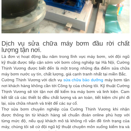
Dịch vụ sửa chữa máy bơm đầu rời chất
lượng tận nơi.
Là đơn vị hoạt động lâu năm trong lĩnh vực máy bơm, với đội ngũ
kỹ thuật được tiếp cận sớm với bơm công nghiệp tại Hà Nội,
Cường
Thịnh Vương
được biết đến là một trong những địa điểm sửa chữa
máy bơm nước uy tín, chất lượng, giá cạnh tranh nhất tại miền Bắc.
Cường Thịnh Vương
với dịch vụ
sửa chữa bảo dưỡng
máy bơm tận
nơi khách hàng không cần tới Công ty của chúng tôi. Kỹ thuật
Cường
Thịnh Vương
sẽ tới tận nơi để kiểm tra máy bơm và linh kiện. Cam
kết tất cả các thiết bị đều chất lượng và an toàn, tiết kiệm chi phí đi
lại, sửa chữa nhanh và triệt để các sự cố.
Thợ sửa bơm chuyên nghiệp của
Cường Thịnh Vương
khi nhận
được thông tin từ khách hàng sẽ chuẩn đoán online phù hợp với
từng mức độ, nếu quý khách mô tả không rõ vấn đề tình trạng của
máy, chúng tôi sẽ cử đội ngũ kỹ thuật chuyên môn xuống kiểm tra và