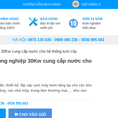
HƯỚNG DẪN MUA HÀNG
GIỎ HÀNG ()
CHÍNH HÃNG
BẢO HÀNH
HƠN 10 NĂM
ảm bảo chính
Bảo trì tận nơi
Kinh nghiệm
ãng 100%
miễn phí
triển khai
HÀ NỘI:
0975 135 635 - 0989 490 236 - 0936 995 663
 30Kw cung cấp nước cho hệ thống tưới cây
ông nghiệp 30Kw cung cấp nước cho
n, thiết kế, lắp ráp cụm máy bơm tăng áp cho các khu
ầng, các nhà máy, trung tâm thương mại,.....khu vực
236 - 0936 995 663
CHO VÀO GIỎ