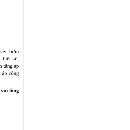
 máy bơm
thiết kế,
m tăng áp
g áp công
 vui lòng