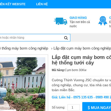
IÊN KẾT WEBSITE
LIÊN HỆ
GIAO HÀNG
Tận nơi trên cả
Đ
nước
h
ệ thống máy bơm công nghiệp
Lắp đặt cụm máy bơm công nghiệp
Lắp đặt cụm máy bơm c
hệ thống tưới cây
Mã hàng:
Cụm bơm 30Kw
Cường Thịnh Vương JSC chuyên tư vấ
công nghiệp, chung cư, tòa nhà cao t
toàn miền Bắc.
Giá: Liên hệ - 0975 135 635 - 0989 490 
MUA NGAY
Số lượng: