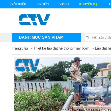
GIỚI THIỆU
TIN TỨC
VIDEO
KHUYẾN MẠI
L
DANH MỤC SẢN PHẨM
Trang chủ
Thiết kế lắp đặt hệ thống máy bơm
Lắp đặt h