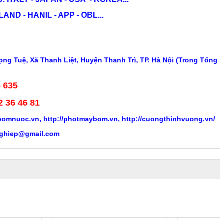
ND - HANIL - APP - OBL...
ng Tuệ, Xã Thanh Liệt, Huyện Thanh Trì, TP. Hà Nội (Trong Tổng
5 635
2 36 46 81
ybomnuoc.vn
,
http://photmaybom.vn
,
http://cuongthinhvuong.vn/
ghiep@gmail.com