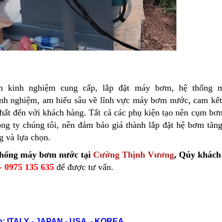
 kinh nghiệm cung cấp, lắp đặt máy bơm, hệ thống
inh nghiệm, am hiểu sâu về lĩnh vực máy bơm nước, cam kết 
hất đến với khách hàng. Tất cả các phụ kiện tạo nên cụm bơ
ng ty chúng tôi, nên đảm bảo giá thành lắp đặt hệ bơm tăn
g và lựa chọn.
hệ thống máy bơm nước tại
Cường Thịnh Vương
, Qúy khách
- 0975 135 635
để được tư vấn.
: ITALY - JAPAN - USA - KOREA...