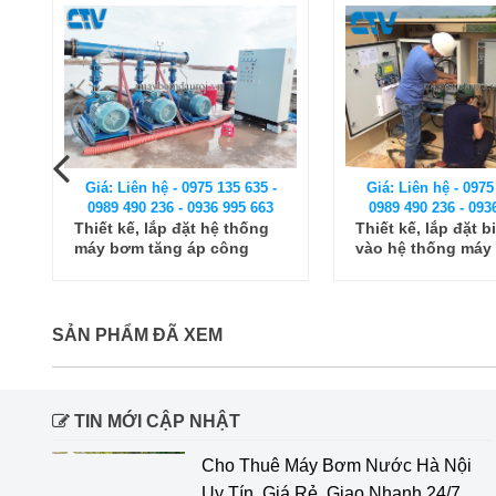
Giá: Liên hệ - 09
0989 490 236 - 0
 -
Giá: Liên hệ - 0975 135 635 -
Thi công lắp đặt
3
0989 490 236 - 0936 995 663
máy bơm cấp nư
g
Thiết kế, lắp đặt biến tần
hoạt
vào hệ thống máy bơm
nước tại Hà Nội
SẢN PHẨM ĐÃ XEM
TIN MỚI CẬP NHẬT
Cho Thuê Máy Bơm Nước Hà Nội
Uy Tín, Giá Rẻ, Giao Nhanh 24/7