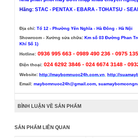
Hãng:
STAC - PENTAX - EBARA - TOHATSU - SEALA
Địa chỉ
:
Tổ 12 - Phường Yên Nghĩa - Hà Đông - Hà Nội
Showroom - Xưởng sửa chữa:
Km số 03 Đường Phan Trọ
Khí Số 1)
0936 995 663 - 0989 490 236 - 0975 13
Hotline:
024 6292 3846
- 024 6674 3148 - 093
Điện thoại:
Website:
http://
maybomnuoc24h.com.vn
,
http://suama
Email:
maybomnuoc24h@gmail.com, suamaybomcongn
BÌNH LUẬN VỀ SẢN PHẨM
SẢN PHẨM LIÊN QUAN