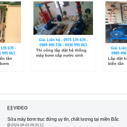
75 135 635 -
Giá: Li
936 995 663
0989 4
Giá: Liên hệ - 0975 135 635 -
 hệ thống
Địa chỉ 
0989 490 236 - 0936 995 663
ớc sinh
lắp đặt
Lắp đặt hệ thống máy bơm
nước
biến tần
VIDEO
Sửa máy bơm trục đứng uy tín, chất
lượng tại miền Bắc