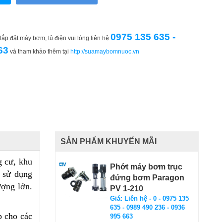
0975 135 635 -
ắp đặt máy bơm, tủ điện vui lòng liên hệ
63
và tham khảo thêm tại
http://suamaybomnuoc.vn
SẢN PHẨM KHUYẾN MÃI
g cư, khu
Phớt máy bơm trục
c sử dụng
đứng bơm Paragon
ượng lớn.
PV 1-210
Giá: Liên hệ - 0 - 0975 135
635 - 0989 490 236 - 0936
p cho các
995 663