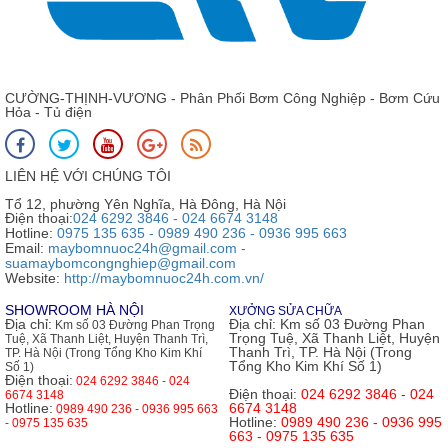
CƯỜNG-THỊNH-VƯƠNG - Phân Phối Bơm Công Nghiệp - Bơm Cứu
Hỏa - Tủ điện
LIÊN HỆ VỚI CHÚNG TÔI
Tổ 12, phường Yên Nghĩa, Hà Đông, Hà Nội
Điện thoại:
024 6292 3846 - 024 6674 3148
Hotline:
0975 135 635 - 0989 490 236 - 0936 995 663
Email:
maybomnuoc24h@gmail.com -
suamaybomcongnghiep@gmail.com
Website:
http://maybomnuoc24h.com.vn/
SHOWROOM HÀ NỘI
XƯỞNG SỬA CHỮA
Địa chỉ:
Địa chỉ:
Km số 03 Đường Phan
Km số 03 Đường Phan Trọng
Trọng Tuệ, Xã Thanh Liệt, Huyện
Tuệ, Xã Thanh Liệt, Huyện Thanh Trì,
Thanh Trì, TP. Hà Nội (Trong
TP. Hà Nội (Trong Tổng Kho Kim Khí
Tổng Kho Kim Khí Số 1)
Số 1)
Điện thoại:
024 6292 3846 - 024
Điện thoại:
024 6292 3846 - 024
6674 3148
Hotline:
6674 3148
0989 490 236 - 0936 995 663
Hotline:
0989 490 236 - 0936 995
- 0975 135 635
663 - 0975 135 635