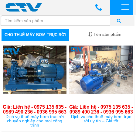
Tên sản phẩm
CHO THUÊ MÁY BƠM TRỤC RỜI
Giá: Liên hệ - 0975 135 635 -
Giá: Liên hệ - 0975 135 635 -
0989 490 236 - 0936 995 663
0989 490 236 - 0936 995 663
Dịch vụ thuê máy bơm trục rời
Dịch vụ cho thuê máy bơm trục
chuyên nghiệp cho mọi công
rời uy tín – Giá tốt
trình