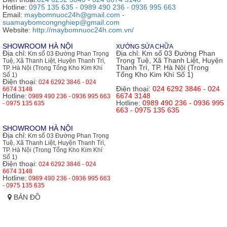
Hotline:
0975 135 635 - 0989 490 236 - 0936 995 663
Email:
maybomnuoc24h@gmail.com -
suamaybomcongnghiep@gmail.com
Website:
http://maybomnuoc24h.com.vn/
SHOWROOM HÀ NỘI
XƯỞNG SỬA CHỮA
Địa chỉ:
Địa chỉ:
Km số 03 Đường Phan
Km số 03 Đường Phan Trọng
Trọng Tuệ, Xã Thanh Liệt, Huyện
Tuệ, Xã Thanh Liệt, Huyện Thanh Trì,
Thanh Trì, TP. Hà Nội (Trong
TP. Hà Nội (Trong Tổng Kho Kim Khí
Tổng Kho Kim Khí Số 1)
Số 1)
Điện thoại:
024 6292 3846 - 024
Điện thoại:
024 6292 3846 - 024
6674 3148
Hotline:
6674 3148
0989 490 236 - 0936 995 663
Hotline:
0989 490 236 - 0936 995
- 0975 135 635
663 - 0975 135 635
SHOWROOM HÀ NỘI
Địa chỉ:
Km số 03 Đường Phan Trọng
Tuệ, Xã Thanh Liệt, Huyện Thanh Trì,
TP. Hà Nội (Trong Tổng Kho Kim Khí
Số 1)
Điện thoại:
024 6292 3846 - 024
6674 3148
Hotline:
0989 490 236 - 0936 995 663
- 0975 135 635
BẢN ĐỒ